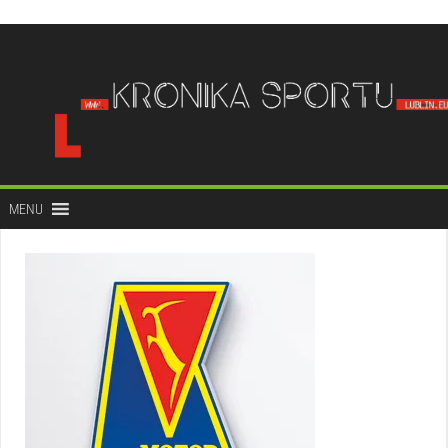
do
treści
MENU