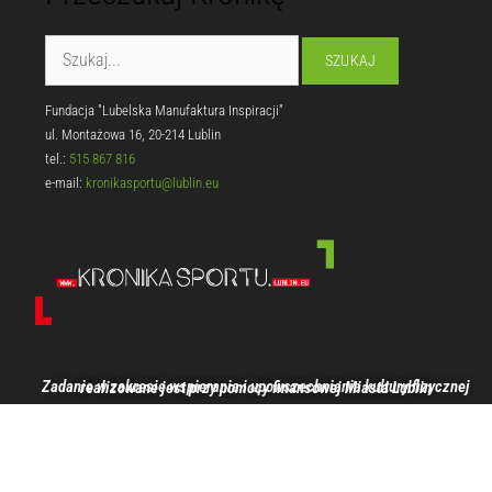
Fundacja "Lubelska Manufaktura Inspiracji"
ul. Montażowa 16, 20-214 Lublin
tel.:
515 867 816
e-mail:
kronikasportu@lublin.eu
Zadanie w zakresie wspierania i upowszechniania kultury fizycznej realizowane jest przy pomocy finansowej Miasta Lublin