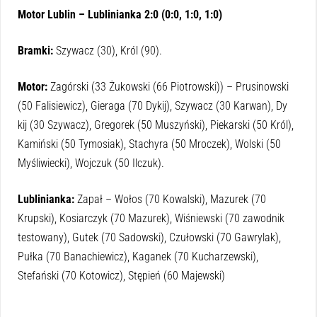
Motor Lublin – Lublinianka 2:0 (0:0, 1:0, 1:0)
Bramki:
Szywacz (30), Król (90).
Motor:
Zagórski (33 Żukowski (66 Piotrowski)) – Prusinowski
(50 Falisiewicz), Gieraga (70 Dykij), Szywacz (30 Karwan), Dy
kij (30 Szywacz), Gregorek (50 Muszyński), Piekarski (50 Król),
Kamiński (50 Tymosiak), Stachyra (50 Mroczek), Wolski (50
Myśliwiecki), Wojczuk (50 Ilczuk).
Lublinianka:
Zapał – Wołos (70 Kowalski), Mazurek (70
Krupski), Kosiarczyk (70 Mazurek), Wiśniewski (70 zawodnik
testowany), Gutek (70 Sadowski), Czułowski (70 Gawrylak),
Pułka (70 Banachiewicz), Kaganek (70 Kucharzewski),
Stefański (70 Kotowicz), Stępień (60 Majewski)