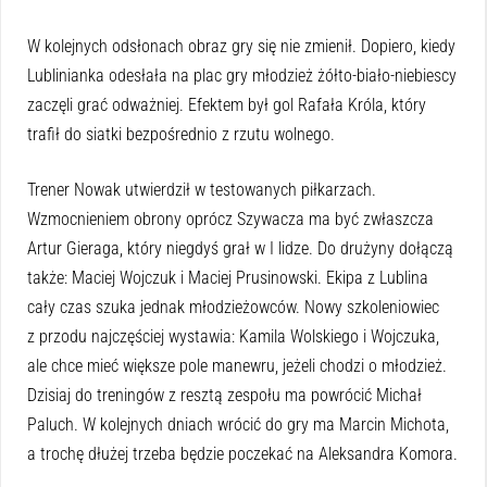
W kolejnych odsłonach obraz gry się nie zmienił. Dopiero, kiedy
Lublinianka odesłała na plac gry młodzież żółto-biało-niebiescy
zaczęli grać odważniej. Efektem był gol Rafała Króla, który
trafił do siatki bezpośrednio z rzutu wolnego.
Trener Nowak utwierdził w testowanych piłkarzach.
Wzmocnieniem obrony oprócz Szywacza ma być zwłaszcza
Artur Gieraga, który niegdyś grał w I lidze. Do drużyny dołączą
także: Maciej Wojczuk i Maciej Prusinowski. Ekipa z Lublina
cały czas szuka jednak młodzieżowców. Nowy szkoleniowiec
z przodu najczęściej wystawia: Kamila Wolskiego i Wojczuka,
ale chce mieć większe pole manewru, jeżeli chodzi o młodzież.
Dzisiaj do treningów z resztą zespołu ma powrócić Michał
Paluch. W kolejnych dniach wrócić do gry ma Marcin Michota,
a trochę dłużej trzeba będzie poczekać na Aleksandra Komora.