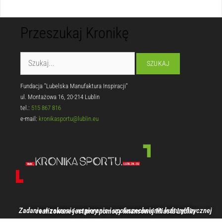
Przeszukaj Kronikę
Fundacja "Lubelska Manufaktura Inspiracji"
ul. Montażowa 16, 20-214 Lublin
tel.:
515 867 816
e-mail:
kronikasportu@lublin.eu
Zadanie w zakresie wspierania i upowszechniania kultury fizycznej realizowane jest przy pomocy finansowej Miasta Lublin