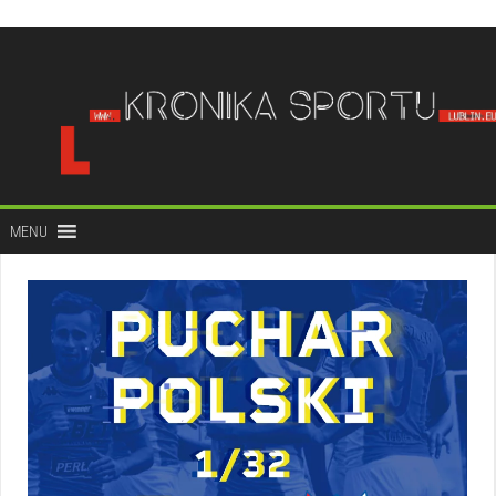
do
treści
MENU