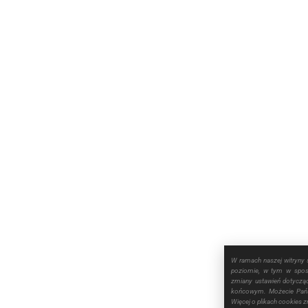
W ramach naszej witryny 
poziomie, w tym w sposó
zmiany ustawień dotyczą
końcowym. Możecie Pańs
Więcej o plikach cookies 