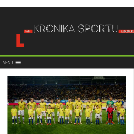
do
treści
MENU