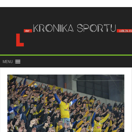
do
treści
MENU