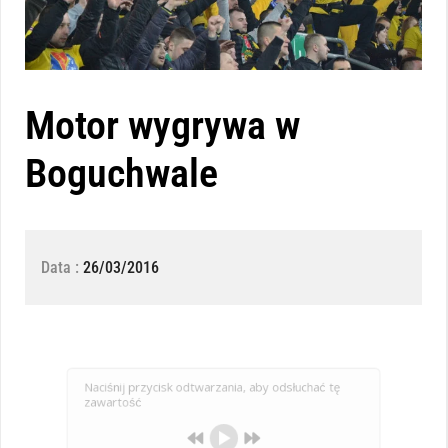
Motor wygrywa w
Boguchwale
Data :
26/03/2016
Naciśnij przycisk odtwarzania, aby odsłuchać tę
zawartość