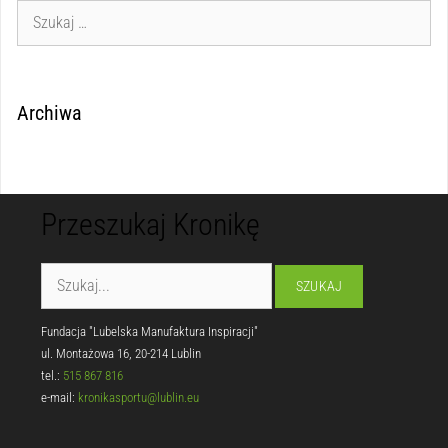
Archiwa
Przeszukaj Kronikę
Fundacja "Lubelska Manufaktura Inspiracji"
ul. Montażowa 16, 20-214 Lublin
tel.:
515 867 816
e-mail:
kronikasportu@lublin.eu