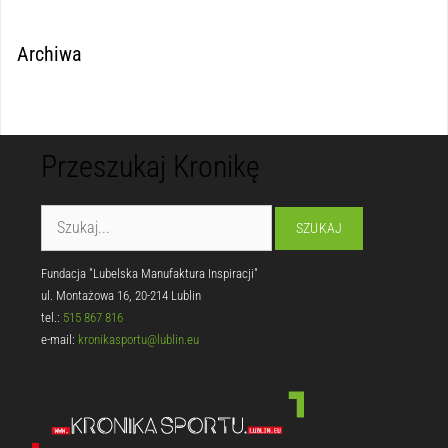
Archiwa
Przeszukaj Kronikę
Fundacja "Lubelska Manufaktura Inspiracji"
ul. Montażowa 16, 20-214 Lublin
tel.:
515 867 816
e-mail:
kronikasportu@lublin.eu