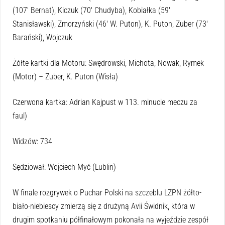
(107′ Bernat), Kiczuk (70′ Chudyba), Kobiałka (59′
Stanisławski), Zmorzyński (46′ W. Puton), K. Puton, Zuber (73′
Barański), Wojczuk
Żółte kartki dla Motoru: Swędrowski, Michota, Nowak, Rymek
(Motor) – Zuber, K. Puton (Wisła)
Czerwona kartka: Adrian Kajpust w 113. minucie meczu za
faul)
Widzów: 734
Sędziował: Wojciech Myć (Lublin)
W finale rozgrywek o Puchar Polski na szczeblu LZPN żółto-
biało-niebiescy zmierzą się z drużyną Avii Świdnik, która w
drugim spotkaniu półfinałowym pokonała na wyjeździe zespół