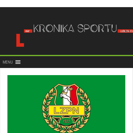
do
treści
MENU