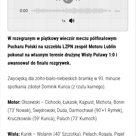
0:00
-:--
1x
Powered By
GSpeech
W rozegranym w piątkowy wieczór meczu półfinałowym
Pucharu Polski na szczeblu LZPN zespół Motoru Lublin
pokonał na własnym terenie drużynę Wisły Puławy 1:0 i
awansował do finału rozgrywek.
Zwycięską dla żółto-biało-niebieskich bramkę w 93. minucie
spotkania zdobył Dominik Kunca (z rzutu karnego).
Motor:
Olszewski – Cichocki, Łukasik, Kajpust, Michota, Bonin
(73′ Nowak), Swędrowski, Duda, Darmochwał (90’+1 Rymek),
Kruczkowski (59′ Kunca), Paluch (73′ Kumoch)
Wisła:
Kurek – Wolanin (40′ Szczotka), Pielach, Rogala, Pigiel