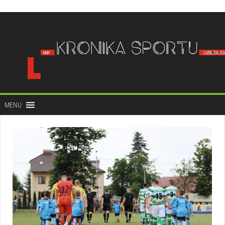
do
treści
MENU