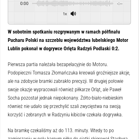
0:00
-:--
1x
Powered By
GSpeech
W sobotnim spotkaniu rozgrywanym w ramach półfinału
Pucharu Polski na szczeblu województwa lubelskiego Motor
Lublin pokonał w dogrywce Orlęta Radzyń Podlaski 0:2.
Pierwsza partia należała bezapelacyjnie do Motoru.
Podopieczni Tomasza Złomańczuka kreowali groźniejsze akcje,
ale na zdobycie bramki zabrakło precyzji. W drugiej połowie
swoje okazje wypracowali również piłkarze Orląt, ale Paweł
Socha pozostał jednak niepokonany. Żółto-biało-niebieskim
również nie udało się przechylić szali zwycięstwa na swoją
korzyść i zebranych w Radzyniu kibiców czekała dogrywka.
Na bramkę czekaliśmy aż do 113. minuty. Wtedy to po
zamieszaniu w polu karnym piłkę do siatki skierował Stachyra.