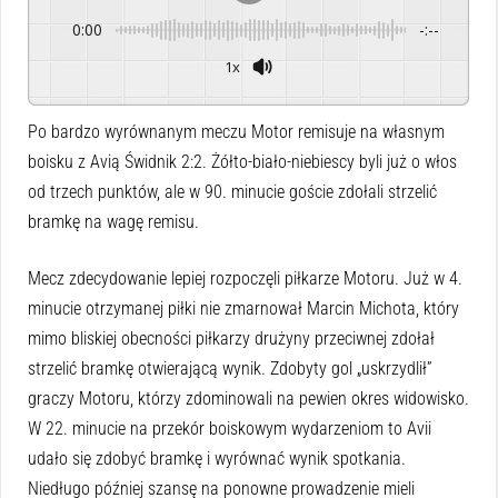
0:00
-:--
1x
Powered By
GSpeech
Po bardzo wyrównanym meczu Motor remisuje na własnym
boisku z Avią Świdnik 2:2. Żółto-biało-niebiescy byli już o włos
od trzech punktów, ale w 90. minucie goście zdołali strzelić
bramkę na wagę remisu.
Mecz zdecydowanie lepiej rozpoczęli piłkarze Motoru. Już w 4.
minucie otrzymanej piłki nie zmarnował Marcin Michota, który
mimo bliskiej obecności piłkarzy drużyny przeciwnej zdołał
strzelić bramkę otwierającą wynik. Zdobyty gol „uskrzydlił”
graczy Motoru, którzy zdominowali na pewien okres widowisko.
W 22. minucie na przekór boiskowym wydarzeniom to Avii
udało się zdobyć bramkę i wyrównać wynik spotkania.
Niedługo później szansę na ponowne prowadzenie mieli