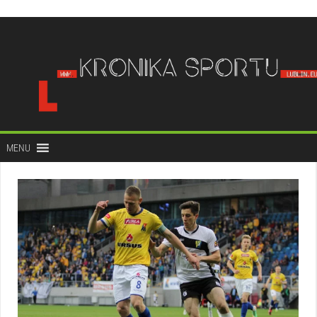
do
treści
MENU