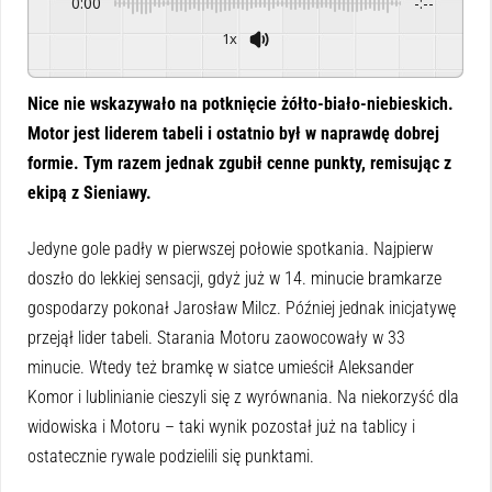
0:00
-:--
1x
Powered By
GSpeech
Nice nie wskazywało na potknięcie żółto-biało-niebieskich.
Motor jest liderem tabeli i ostatnio był w naprawdę dobrej
formie. Tym razem jednak zgubił cenne punkty, remisując z
ekipą z Sieniawy.
Jedyne gole padły w pierwszej połowie spotkania. Najpierw
doszło do lekkiej sensacji, gdyż już w 14. minucie bramkarze
gospodarzy pokonał Jarosław Milcz. Później jednak inicjatywę
przejął lider tabeli. Starania Motoru zaowocowały w 33
minucie. Wtedy też bramkę w siatce umieścił Aleksander
Komor i lublinianie cieszyli się z wyrównania. Na niekorzyść dla
widowiska i Motoru – taki wynik pozostał już na tablicy i
ostatecznie rywale podzielili się punktami.