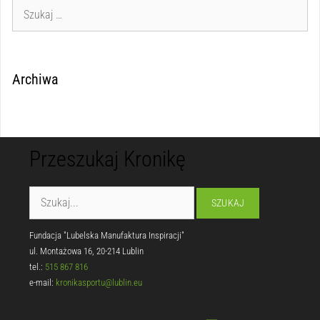
Archiwa
Przeszukaj Kronikę
Fundacja "Lubelska Manufaktura Inspiracji"
ul. Montażowa 16, 20-214 Lublin
tel.:
515 867 816
e-mail:
kronikasportu@lublin.eu