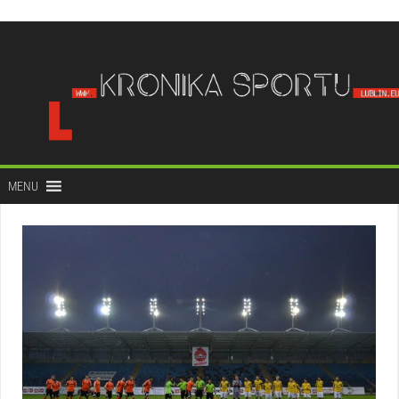
do
treści
MENU