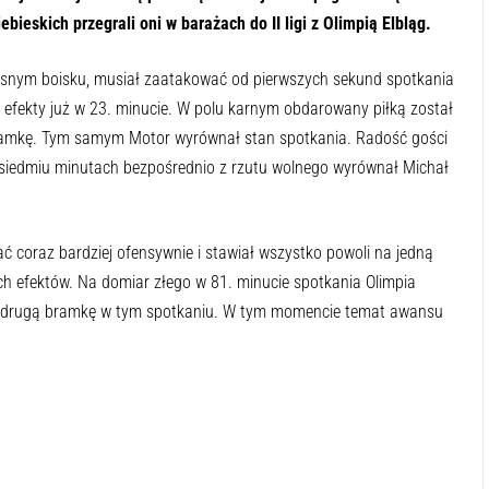
ieskich przegrali oni w barażach do II ligi z Olimpią Elbląg.
asnym boisku, musiał zaatakować od pierwszych sekund spotkania
sły efekty już w 23. minucie. W polu karnym obdarowany piłką został
 bramkę. Tym samym Motor wyrównał stan spotkania. Radość gości
o siedmiu minutach bezpośrednio z rzutu wolnego wyrównał Michał
ć coraz bardziej ofensywnie i stawiał wszystko powoli na jedną
ch efektów. Na domiar złego w 81. minucie spotkania Olimpia
ją drugą bramkę w tym spotkaniu. W tym momencie temat awansu