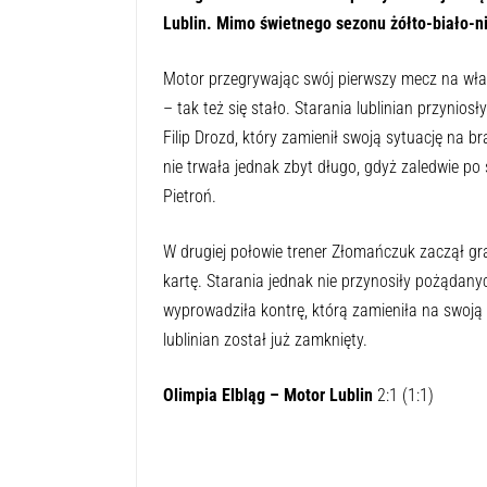
Lublin. Mimo świetnego sezonu żółto-biało-nieb
Motor przegrywając swój pierwszy mecz na wł
– tak też się stało. Starania lublinian przynio
Filip Drozd, który zamienił swoją sytuację na
nie trwała jednak zbyt długo, gdyż zaledwie p
Pietroń.
W drugiej połowie trener Złomańczuk zaczął gra
kartę. Starania jednak nie przynosiły pożądany
wyprowadziła kontrę, którą zamieniła na swo
lublinian został już zamknięty.
Olimpia Elbląg – Motor Lublin
2:1 (1:1)