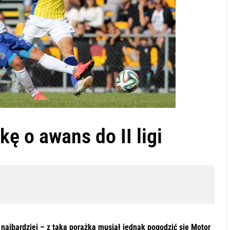
kę o awans do II ligi
 najbardziej – z taką porażką musiał jednak pogodzić się Motor