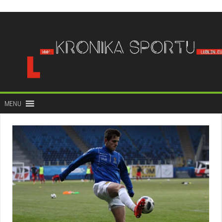
do
treści
MENU