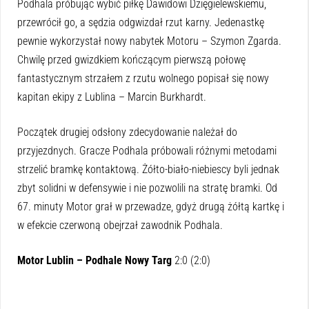
Podhala próbując wybić piłkę Dawidowi Dzięgielewskiemu,
przewrócił go, a sędzia odgwizdał rzut karny. Jedenastkę
pewnie wykorzystał nowy nabytek Motoru – Szymon Zgarda.
Chwilę przed gwizdkiem kończącym pierwszą połowę
fantastycznym strzałem z rzutu wolnego popisał się nowy
kapitan ekipy z Lublina – Marcin Burkhardt.
Początek drugiej odsłony zdecydowanie należał do
przyjezdnych. Gracze Podhala próbowali różnymi metodami
strzelić bramkę kontaktową. Żółto-biało-niebiescy byli jednak
zbyt solidni w defensywie i nie pozwolili na stratę bramki. Od
67. minuty Motor grał w przewadze, gdyż drugą żółtą kartkę i
w efekcie czerwoną obejrzał zawodnik Podhala.
Motor Lublin – Podhale Nowy Targ
2:0 (2:0)