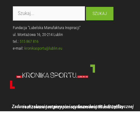
Fundacja "Lubelska Manufaktura Inspiracji"
ul. Montażowa 16, 20-214 Lublin
tel.:
515 867 816
e-mail:
kronikasportu@lublin.eu
Zadanie w zakresie wspierania i upowszechniania kultury fizycznej realizowane jest przy pomocy finansowej Miasta Lublin