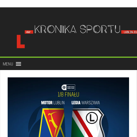
do
treści
MENU