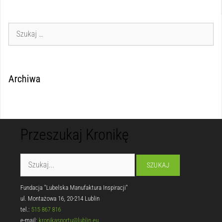
Archiwa
Przeszukaj Kronikę
Fundacja "Lubelska Manufaktura Inspiracji"
ul. Montażowa 16, 20-214 Lublin
tel.:
515 867 816
e-mail:
kronikasportu@lublin.eu