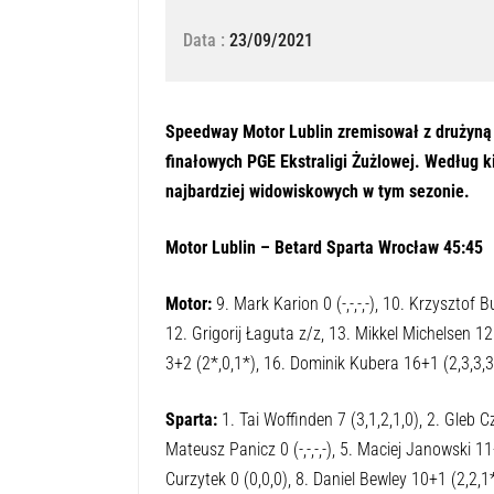
Data :
23/09/2021
Speedway Motor Lublin zremisował z drużyną
finałowych PGE Ekstraligi Żużlowej. Według k
najbardziej widowiskowych w tym sezonie.
Motor Lublin – Betard Sparta Wrocław 45:45
Motor:
9. Mark Karion 0 (-,-,-,-), 10. Krzysztof 
12. Grigorij Łaguta z/z, 13. Mikkel Michelsen 12
3+2 (2*,0,1*), 16. Dominik Kubera 16+1 (2,3,3,3,
Sparta:
1. Tai Woffinden 7 (3,1,2,1,0), 2. Gleb 
Mateusz Panicz 0 (-,-,-,-), 5. Maciej Janowski 1
Curzytek 0 (0,0,0), 8. Daniel Bewley 10+1 (2,2,1*