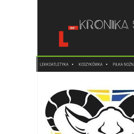
do
treści
LEKKOATLETYKA
KOSZYKÓWKA
PIŁKA NOŻN