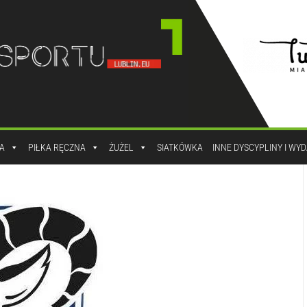
A
PIŁKA RĘCZNA
ŻUŻEL
SIATKÓWKA
INNE DYSCYPLINY I WY