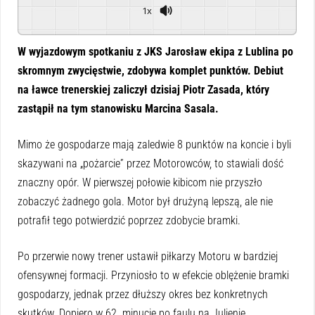
1x
Powered By
GSpeech
W wyjazdowym spotkaniu z JKS Jarosław ekipa z Lublina po
skromnym zwycięstwie, zdobywa komplet punktów. Debiut
na ławce trenerskiej zaliczył dzisiaj Piotr Zasada, który
zastąpił na tym stanowisku Marcina Sasala.
Mimo że gospodarze mają zaledwie 8 punktów na koncie i byli
skazywani na „pożarcie” przez Motorowców, to stawiali dość
znaczny opór. W pierwszej połowie kibicom nie przyszło
zobaczyć żadnego gola. Motor był drużyną lepszą, ale nie
potrafił tego potwierdzić poprzez zdobycie bramki.
Po przerwie nowy trener ustawił piłkarzy Motoru w bardziej
ofensywnej formacji. Przyniosło to w efekcie oblężenie bramki
gospodarzy, jednak przez dłuższy okres bez konkretnych
skutków. Dopiero w 62. minucie po faulu na Julienie