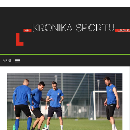
do
treści
MENU