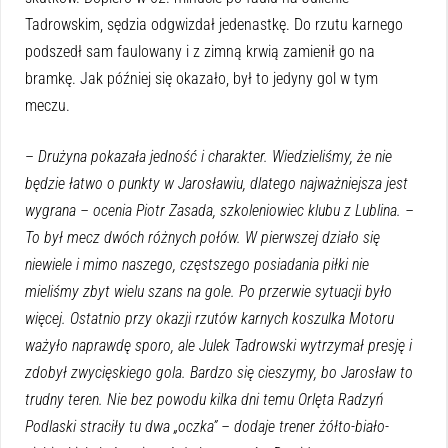
Tadrowskim, sędzia odgwizdał jedenastkę. Do rzutu karnego
podszedł sam faulowany i z zimną krwią zamienił go na
bramkę. Jak później się okazało, był to jedyny gol w tym
meczu.
–
Drużyna pokazała jedność i charakter. Wiedzieliśmy, że nie
będzie łatwo o punkty w Jarosławiu, dlatego najważniejsza jest
wygrana – ocenia Piotr Zasada, szkoleniowiec klubu z Lublina. –
To był mecz dwóch różnych połów. W pierwszej działo się
niewiele i mimo naszego, częstszego posiadania piłki nie
mieliśmy zbyt wielu szans na gole. Po przerwie sytuacji było
więcej. Ostatnio przy okazji rzutów karnych koszulka Motoru
ważyło naprawdę sporo, ale Julek Tadrowski wytrzymał presję i
zdobył zwycięskiego gola. Bardzo się cieszymy, bo Jarosław to
trudny teren. Nie bez powodu kilka dni temu Orlęta Radzyń
Podlaski straciły tu dwa „oczka” – dodaje trener żółto-biało-