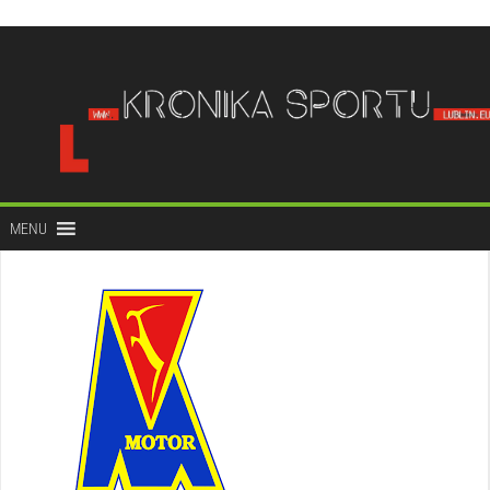
do
treści
MENU