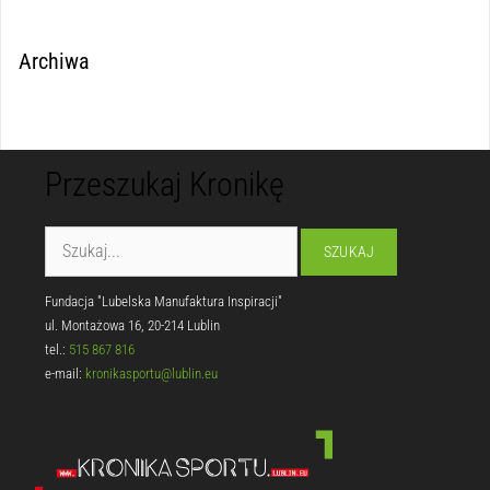
Archiwa
Przeszukaj Kronikę
Fundacja "Lubelska Manufaktura Inspiracji"
ul. Montażowa 16, 20-214 Lublin
tel.:
515 867 816
e-mail:
kronikasportu@lublin.eu