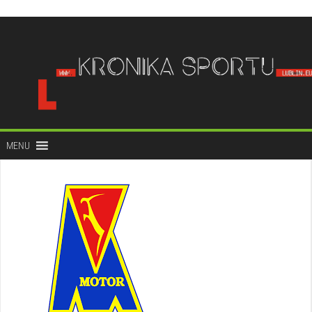
do
treści
MENU