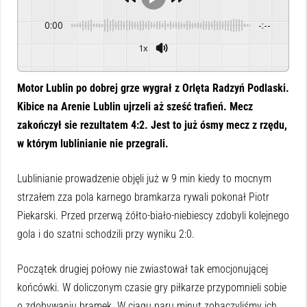
0:00
-:--
1x
Powered By
GSpeech
Motor Lublin po dobrej grze wygrał z Orlęta Radzyń Podlaski.
Kibice na Arenie Lublin ujrzeli aż sześć trafień. Mecz
zakończył sie rezultatem 4:2. Jest to już ósmy mecz z rzędu,
w którym lublinianie nie przegrali.
Lublinianie prowadzenie objęli już w 9 min kiedy to mocnym
strzałem zza pola karnego bramkarza rywali pokonał Piotr
Piekarski. Przed przerwą żółto-biało-niebiescy zdobyli kolejnego
gola i do szatni schodzili przy wyniku 2:0.
Początek drugiej połowy nie zwiastował tak emocjonującej
końcówki. W doliczonym czasie gry piłkarze przypomnieli sobie
o zdobywaniu bramek. W ciągu paru minut zobaczyliśmy ich