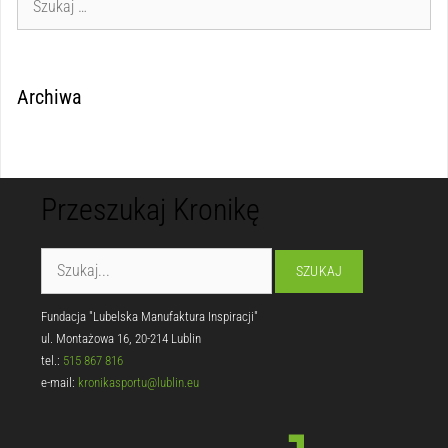
Archiwa
Przeszukaj Kronikę
Fundacja "Lubelska Manufaktura Inspiracji"
ul. Montażowa 16, 20-214 Lublin
tel.:
515 867 816
e-mail:
kronikasportu@lublin.eu