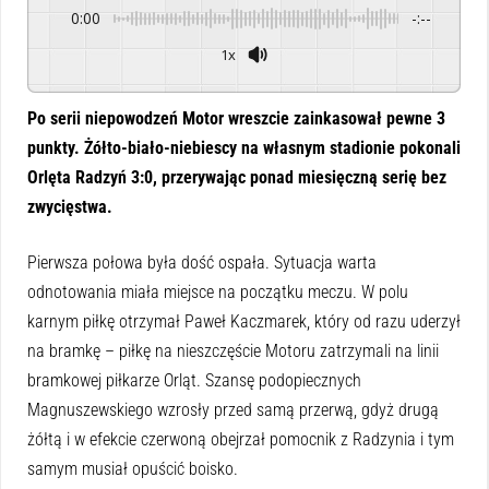
0:00
-:--
1x
Powered By
GSpeech
Po serii niepowodzeń Motor wreszcie zainkasował pewne 3
punkty. Żółto-biało-niebiescy na własnym stadionie pokonali
Orlęta Radzyń 3:0, przerywając ponad miesięczną serię bez
zwycięstwa.
Pierwsza połowa była dość ospała. Sytuacja warta
odnotowania miała miejsce na początku meczu. W polu
karnym piłkę otrzymał Paweł Kaczmarek, który od razu uderzył
na bramkę – piłkę na nieszczęście Motoru zatrzymali na linii
bramkowej piłkarze Orląt. Szansę podopiecznych
Magnuszewskiego wzrosły przed samą przerwą, gdyż drugą
żółtą i w efekcie czerwoną obejrzał pomocnik z Radzynia i tym
samym musiał opuścić boisko.