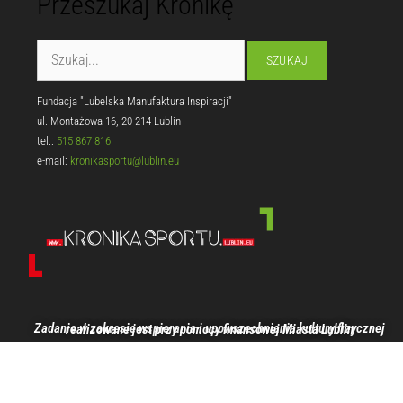
Przeszukaj Kronikę
Fundacja "Lubelska Manufaktura Inspiracji"
ul. Montażowa 16, 20-214 Lublin
tel.:
515 867 816
e-mail:
kronikasportu@lublin.eu
Zadanie w zakresie wspierania i upowszechniania kultury fizycznej realizowane jest przy pomocy finansowej Miasta Lublin