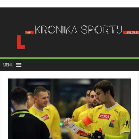
do
treści
MENU