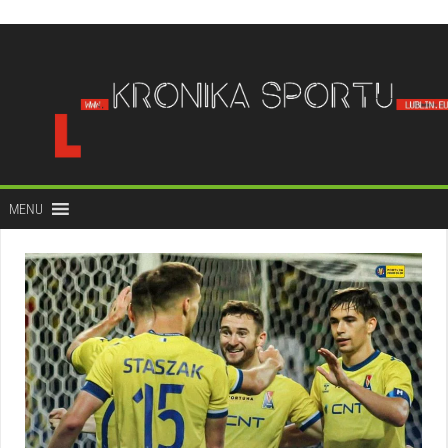
do
treści
MENU