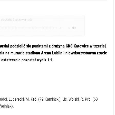
odsłuchać tę zawartość
-:--
1x
siał podzielić się punktami z drużyną GKS Katowice w trzeciej
ania na murawie stadionu Arena Lublin i niewykorzystanym rzucie
 ostatecznie pozostał wynik 1:1.
dol, Luberecki, M. Król (79 Kamiński), Lis, Wolski, R. Król (63
Wełniak).