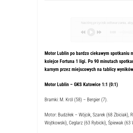
Naciśnij przycisk odtwarzania, aby 
0:00
Motor Lublin po bardzo ciekawym spotkaniu mu
kolejce Fortuna 1 ligi. Po 90 minutach spotk
karnym przez miejscowych na tablicy wyników
Motor Lublin – GKS Katowice 1:1 (0:1)
Bramki: M. Król (58) – Bergier (7).
Motor: Budziłek – Wójcik, Szarek (68 Zbiciak), Ru
Wojtkowski), Ceglarz (63 Rybicki), Śpiewak (63 