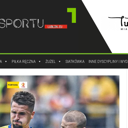
A
PIŁKA RĘCZNA
ŻUŻEL
SIATKÓWKA
INNE DYSCYPLINY I WY