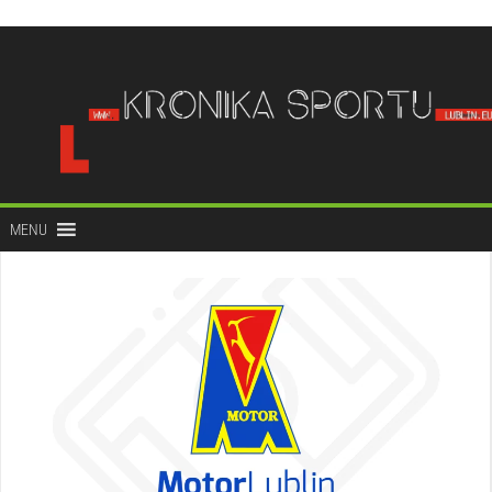
do
treści
MENU