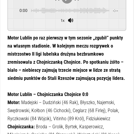
0:00
-:--
1x
Powered By
GSpeech
Motor Lublin po raz pierwszy w tym sezonie „zgubił” punkty
na własnym stadionie. W kolejnym meczu rozgrywek o
mistrzostwo II ligi lubelska drużyna bezbramkowo
zremisowała z Chojniczanką Chojnice. Po spotkaniu żółto –
biało – niebiescy zajmują trzecie miejsce w lidze ze stratą
siedmiu punktów do Stali Rzeszów zajmującą pozycję lidera.
Motor Lublin – Chojniczanka Chojnice 0:0
Motor:
Madejski – Dudziński (46 Rak), Błyszko, Najemski,
Swędrowski, Kołbon (46 Cichocki), Ceglarz (68 Firlej), Polak,
Ryczkowski (84 Wójcik), Vitinho (89 Król), Fidziukiewicz
Chojniczanka:
Broda – Grolik, Byrtek, Kasperowicz,