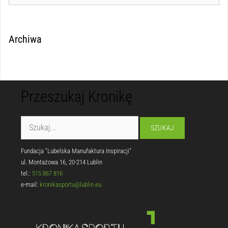
Archiwa
Przeszukaj Kronikę
Fundacja "Lubelska Manufaktura Inspiracji"
ul. Montażowa 16, 20-214 Lublin
tel.:
515 867 816
e-mail:
kronikasportu@lublin.eu