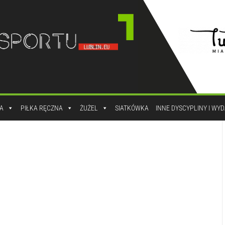
A
PIŁKA RĘCZNA
ŻUŻEL
SIATKÓWKA
INNE DYSCYPLINY I WY