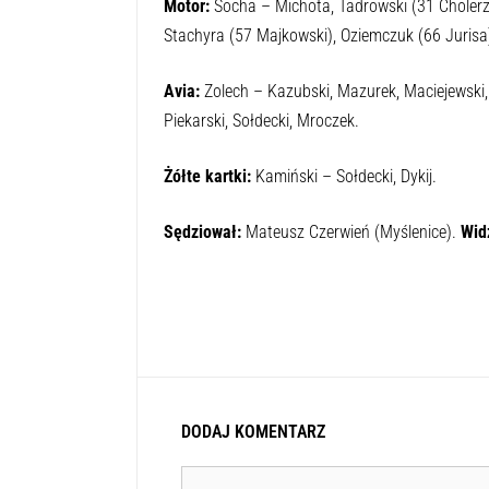
Motor Lublin – Avia Świdnik 2:0 (0:0)
Bramki:
Majkowski (62, 85).
Motor:
Socha – Michota, Tadrowski (31 Cholerzy
Stachyra (57 Majkowski), Oziemczuk (66 Jurisa)
Avia:
Zolech – Kazubski, Mazurek, Maciejewski, 
Piekarski, Sołdecki, Mroczek.
Żółte kartki:
Kamiński – Sołdecki, Dykij.
Sędziował:
Mateusz Czerwień (Myślenice).
Wid