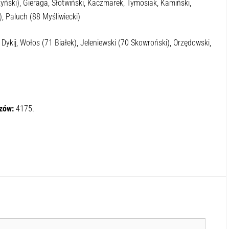
ński), Gieraga, Słotwiński, Kaczmarek, Tymosiak, Kamiński,
, Paluch (88 Myśliwiecki)
Dykij, Wołos (71 Białek), Jeleniewski (70 Skowroński), Orzędowski,
zów:
4175.