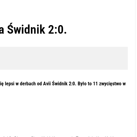
a Świdnik 2:0.
 odsłuchać tę zawartość
-:--
1x
ię lepsi w derbach od Avii Świdnik 2:0. Było to 11 zwycięstwo w