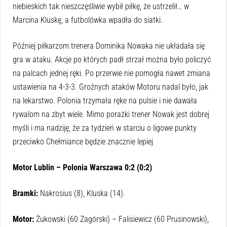
niebieskich tak nieszczęśliwie wybił piłkę, że ustrzelił… w
Marcina Kluskę, a futbolówka wpadła do siatki.
Później piłkarzom trenera Dominika Nowaka nie układała się
gra w ataku. Akcje po których padł strzał można było policzyć
na palcach jednej ręki. Po przerwie nie pomogła nawet zmiana
ustawienia na 4-3-3. Groźnych ataków Motoru nadal było, jak
na lekarstwo. Polonia trzymała ręke na pulsie i nie dawała
rywalom na zbyt wiele. Mimo porażki trener Nowak jest dobrej
myśli i ma nadziję, że za tydzień w starciu o ligowe punkty
przeciwko Chełmiance będzie znacznie lepiej
Motor Lublin – Polonia Warszawa 0:2 (0:2)
Bramki:
Nakrosius (8), Kluska (14).
Motor:
Żukowski (60 Zagórski) – Falisiewicz (60 Prusinowski),