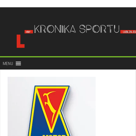
do
treści
MENU