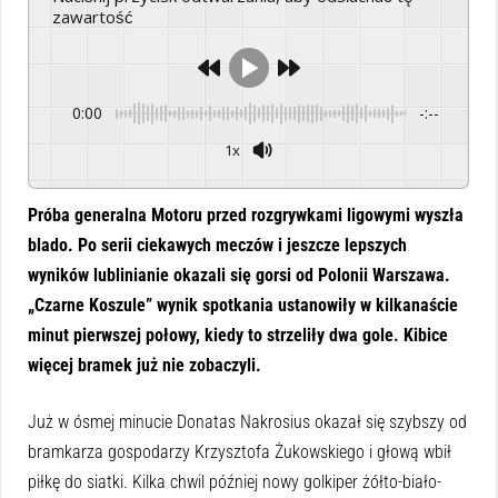
zawartość
0:00
-:--
1x
Powered By
GSpeech
Próba generalna Motoru przed rozgrywkami ligowymi wyszła
blado. Po serii ciekawych meczów i jeszcze lepszych
wyników lublinianie okazali się gorsi od Polonii Warszawa.
„Czarne Koszule” wynik spotkania ustanowiły w kilkanaście
minut pierwszej połowy, kiedy to strzeliły dwa gole. Kibice
więcej bramek już nie zobaczyli.
Już w ósmej minucie Donatas Nakrosius okazał się szybszy od
bramkarza gospodarzy Krzysztofa Żukowskiego i głową wbił
piłkę do siatki. Kilka chwil później nowy golkiper żółto-biało-