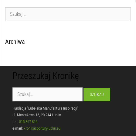
Archiwa
Przeszukaj Kronikę
Fundacja "Lubelska Manufaktura Inspiracji"
ul. Montażowa 16, 20-214 Lublin
tel.:
515 867 816
e-mail:
kronikasportu@lublin.eu