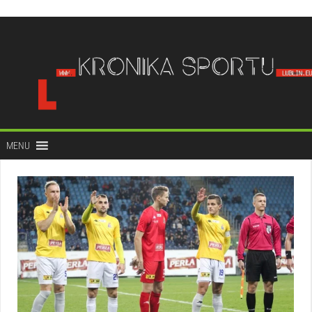
do
treści
MENU