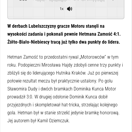
1x
Powered By
GSpeech
W derbach Lubelszczyzny gracze Motoru stanęli na
wysokości zadania i pokonali pewnie Hetmana Zamość 4:1.
Żółto-Biało-Niebiescy tracą już tylko dwa punkty do lidera.
Hetman Zamość to przedostatni rywal „Motorowców” w tym
roku. Podopieczni Mirosława Hajdy zdobyli cenne trzy punkty i
zbliżyli się do liderującego Hutnika Kraków. Już po pierwszej
połowie rezultat meczu był praktycznie ustalony. Po golu
Sławomira Dudy i dwóch bramkach Dominika Kunca Motor
prowadził 3:0. W drugiej odsłonie Dominik Kunca dobił
przyjezdnych i skompletował hat-tricka, strzelając kolejnego
gola. Hetman był w stanie strzelić jedynie bramkę honorową.
Jej autorem był Kamil Oziemczuk.