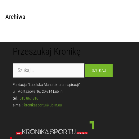
Archiwa
Przeszukaj Kronikę
Fundacja "Lubelska Manufaktura Inspiracji"
ul. Montażowa 16, 20-214 Lublin
tel.:
515 867 816
e-mail:
kronikasportu@lublin.eu