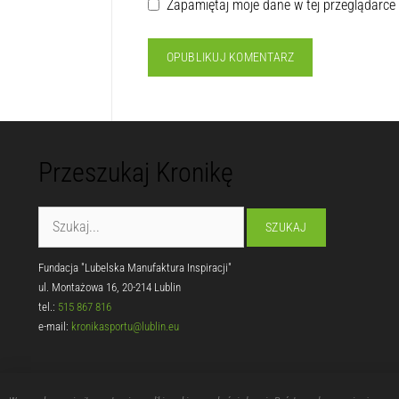
Zapamiętaj moje dane w tej przeglądarce
Przeszukaj Kronikę
Fundacja "Lubelska Manufaktura Inspiracji"
ul. Montażowa 16, 20-214 Lublin
tel.:
515 867 816
e-mail:
kronikasportu@lublin.eu