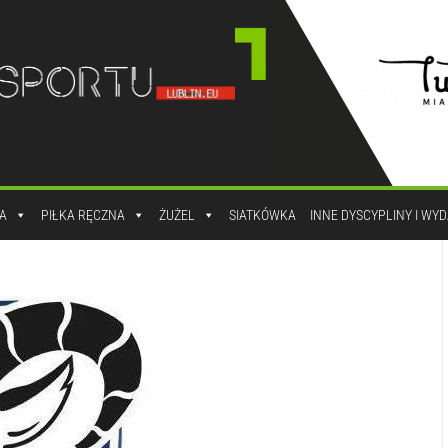
A
PIŁKA RĘCZNA
ŻUŻEL
SIATKÓWKA
INNE DYSCYPLINY I WY