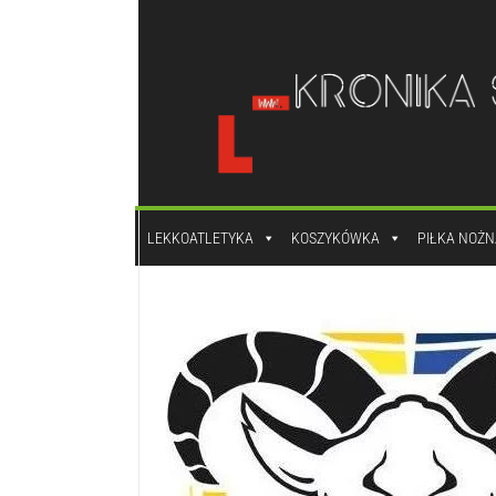
do
treści
LEKKOATLETYKA
KOSZYKÓWKA
PIŁKA NOŻN