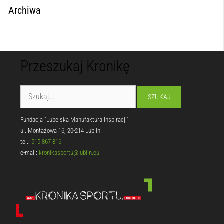
Archiwa
Przeszukaj Kronikę
Fundacja "Lubelska Manufaktura Inspiracji"
ul. Montażowa 16, 20-214 Lublin
tel.:
515 867 816
e-mail:
kronikasportu@lublin.eu