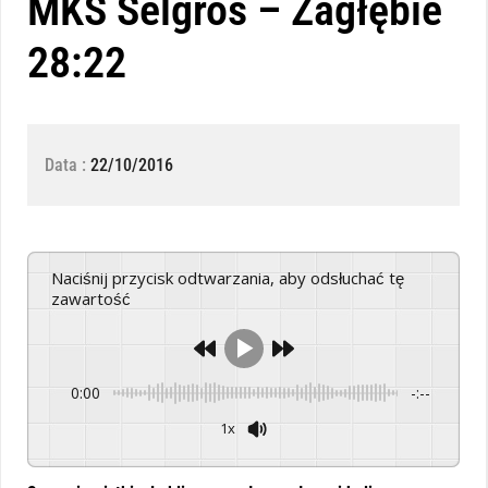
MKS Selgros – Zagłębie
28:22
Data :
22/10/2016
Naciśnij przycisk odtwarzania, aby odsłuchać tę
zawartość
0:00
-:--
1x
Powered By
GSpeech