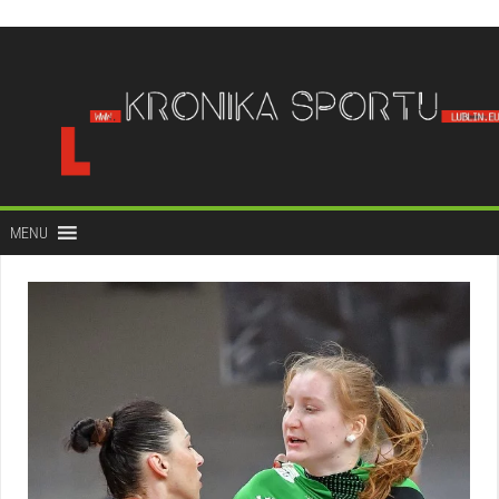
do
treści
MENU