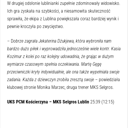
W drugiej odsłonie lublinianki zupełnie zdominowały widowisko.
Ich gra zyskała na szybkości, a niesamowita skuteczność
sprawiła, że ekipa z Lublina powiększała coraz bardziej wynik i
pewnie kroczyła po zwycięstwo.
– D
obrze zagrała Jekaterina Dżukjewa, która wybroniła nam
bardzo dużo piłek i wyprowadziła jednocześnie wiele kontr. Kasia
Kozimur z kolei po raz kolejny udowadnia, że grając w dużym
wymiarze czasowym spełnia oczekiwania. Martę Gęgę
przeciwniczki kryły indywidualnie, ale ona także wypełniała swoje
zadania. Każda z dziewczyn zrobiła zresztą swoje
– powiedziała
klubowej stronie Monika Marzec, druga trener MKS Selgros.
UKS PCM Kościerzyna – MKS Selgros Lublin
25:39 (12:15)