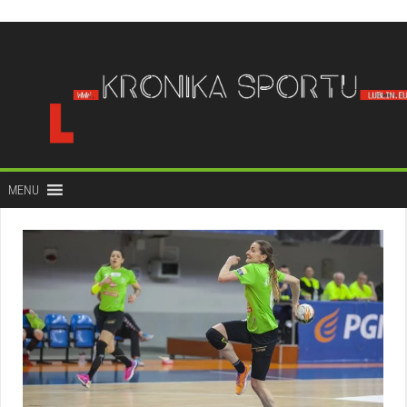
do
treści
MENU