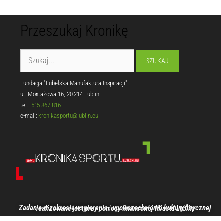
Przeszukaj Kronikę
Fundacja "Lubelska Manufaktura Inspiracji"
ul. Montażowa 16, 20-214 Lublin
tel.:
515 867 816
e-mail:
kronikasportu@lublin.eu
Zadanie w zakresie wspierania i upowszechniania kultury fizycznej realizowane jest przy pomocy finansowej Miasta Lublin