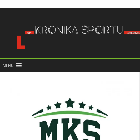
do
treści
MENU