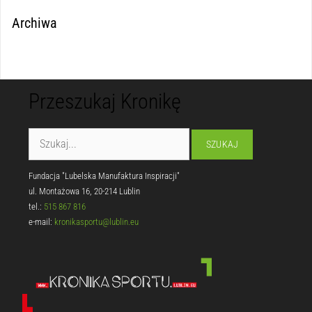
Archiwa
Przeszukaj Kronikę
Fundacja "Lubelska Manufaktura Inspiracji"
ul. Montażowa 16, 20-214 Lublin
tel.:
515 867 816
e-mail:
kronikasportu@lublin.eu