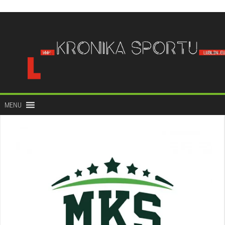
do
treści
MENU