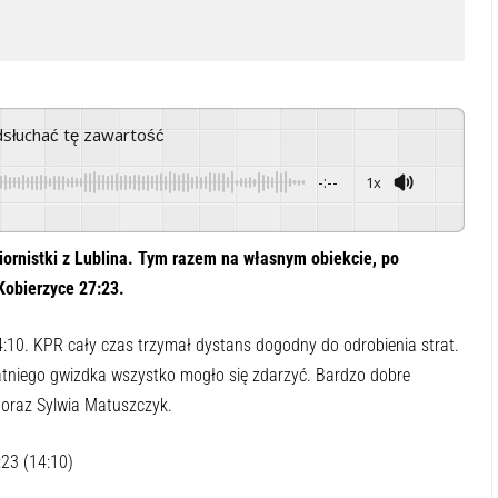
odsłuchać tę zawartość
-:--
1x
Powered By
GSpeech
ornistki z Lublina. Tym razem na własnym obiekcie, po
obierzyce 27:23.
:10. KPR cały czas trzymał dystans dogodny do odrobienia strat.
atniego gwizdka wszystko mogło się zdarzyć. Bardzo dobre
 oraz Sylwia Matuszczyk.
23 (14:10)