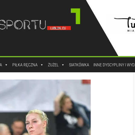
A
PIŁKA RĘCZNA
ŻUŻEL
SIATKÓWKA
INNE DYSCYPLINY I WY