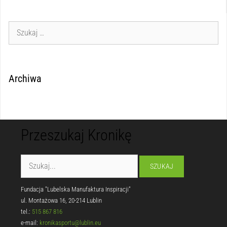
Archiwa
Przeszukaj Kronikę
Fundacja "Lubelska Manufaktura Inspiracji"
ul. Montażowa 16, 20-214 Lublin
tel.:
515 867 816
e-mail:
kronikasportu@lublin.eu