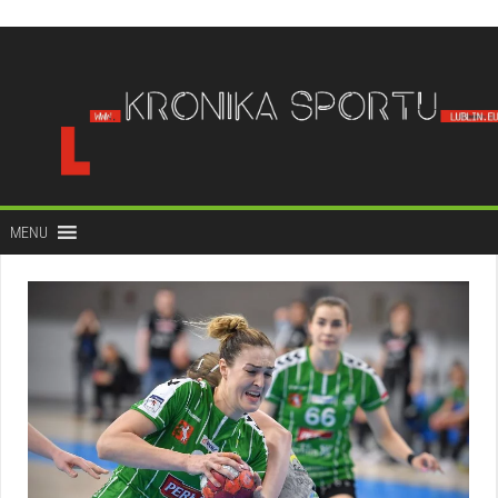
do
treści
MENU