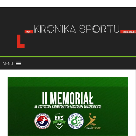
do
treści
MENU