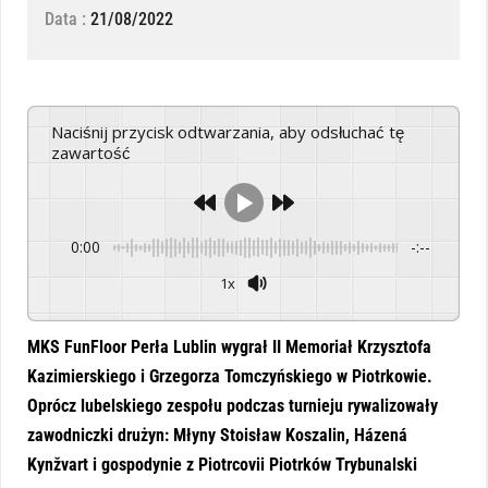
Data :
21/08/2022
Naciśnij przycisk odtwarzania, aby odsłuchać tę
zawartość
0:00
-:--
1x
Powered By
GSpeech
MKS FunFloor Perła Lublin wygrał II Memoriał Krzysztofa
Kazimierskiego i Grzegorza Tomczyńskiego w Piotrkowie.
Oprócz lubelskiego zespołu podczas turnieju rywalizowały
zawodniczki drużyn: Młyny Stoisław Koszalin, Házená
Kynžvart i gospodynie z Piotrcovii Piotrków Trybunalski