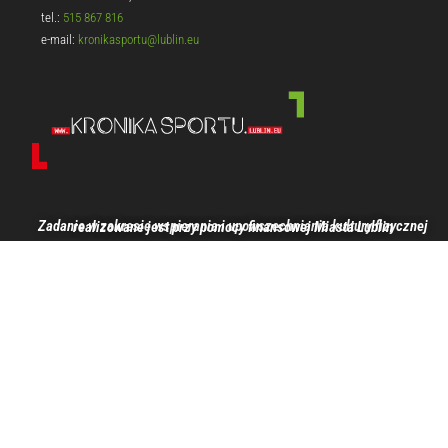
tel.:
515 867 816
e-mail:
kronikasportu@lublin.eu
Zadanie w zakresie wspierania i upowszechniania kultury fizycznej realizowane jest przy pomocy finansowej Miasta Lublin