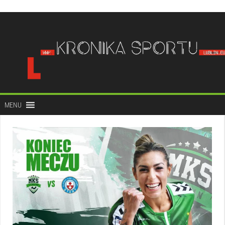
do
treści
MENU