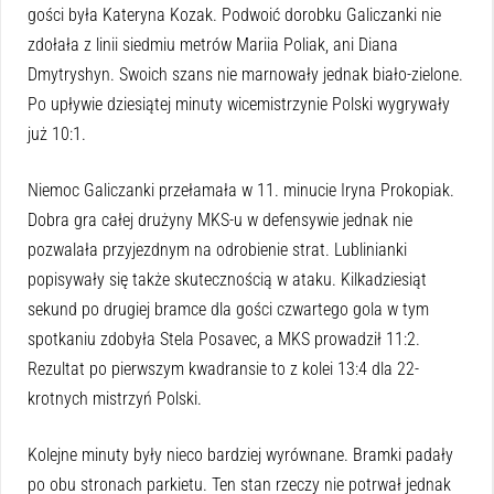
gości była Kateryna Kozak. Podwoić dorobku Galiczanki nie
zdołała z linii siedmiu metr
ó
w Mariia Poliak, ani Diana
Dmytryshyn. Swoich szans nie marnowały jednak biało-zielone.
Po upływie dziesiątej minuty wicemistrzynie Polski wygrywały
już 10:1.
Niemoc Galiczanki przełamała w 11. minucie Iryna Prokopiak.
Dobra gra całej drużyny MKS-u w defensywie jednak nie
pozwalała przyjezdnym na odrobienie strat. Lublinianki
popisywały się także skutecznością w ataku. Kilkadziesiąt
sekund po drugiej bramce dla gości czwartego gola w tym
spotkaniu zdobyła Stela Posavec, a MKS prowadził 11:2.
Rezultat po pierwszym kwadransie to z kolei 13:4 dla 22-
krotnych mistrzyń Polski.
Kolejne minuty były nieco bardziej wyr
ó
wnane. Bramki padały
po obu stronach parkietu. Ten stan rzeczy nie potrwał jednak