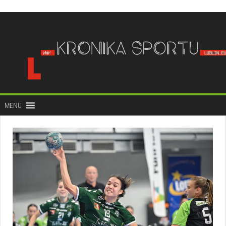
do
treści
MENU