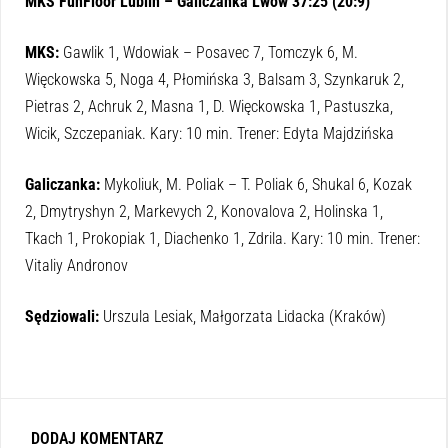
MKS FunFloor Lublin – Galiczanka Lw
ó
w 37:25
(20:9)
MKS:
Gawlik 1, Wdowiak – Posavec 7, Tomczyk 6, M.
Więckowska 5, Noga 4, Płomińska 3, Balsam 3, Szynkaruk 2,
Pietras 2, Achruk 2, Masna 1, D. Więckowska 1, Pastuszka,
Wicik, Szczepaniak. Kary: 10
min. Trener: Edyta Majdzińska
Galiczanka:
Mykoliuk, M. Poliak – T. Poliak 6, Shukal 6,
Kozak
2, Dmytryshyn 2, Markevych 2, Konovalova 2, Holinska 1,
Tkach 1, Prokopiak 1, Diachenko 1, Zdrila. Kary: 10
min. Trener:
Vitaliy Andronov
Sędziowali:
Urszula Lesiak, Małgorzata Lidacka (Krak
ó
w)
DODAJ KOMENTARZ