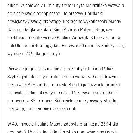
długo. W połowie 21. minuty trener Edyta Majdzińska wezwała
do siebie swoje podopieczne. Do przerwy lublinianki
powiększyły swoją przewagę. Bezbłędne wykończenia Magdy
Balsam, dw
ó
jkowe akcje Kingi Achruk i Patrycji Nogi, czy
spektakularne interwencje Pauliny Wdowiak. Kibice zebrani w
hali Globus mieli co oglądać. Pierwsze 30 minut zakończyło się
wynikiem 20:9 dla gospodyń.
Pierwszego gola po zmianie stron zdobyła Tetiana Poliak.
Szybko jednak celnym trafieniem zrewanżowała się drużynie
przeciwnej Aleksandra Tomczyk. Była to już czwarta bramka
rodowitej lublinianki w tym meczu. Rozgrywająca zrobiła to
ponownie w 35. minucie. Biało-zielone utrzymywały stabilną
przewagę na poziomie dziesięciu goli.
W 40. minucie Paulina Masna zdobyła bramkę na 26:14 dla
gospodyń. Przyjezdne jednak szybko ponownie zmniejszyły