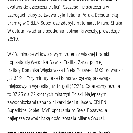
dystans do dziesięciu trafień. Szczeg
ó
lnie skuteczna w
szeregach ekipy ze Lwowa była Tetiana Poliak. Debiutancką
bramkę w ORLEN Superlidze zdobyła natomiast Milana Shukal.
W ostatni kwadrans spotkania lublinianki weszły, prowadząc
28:19.
W 48. minucie widowiskowym rzutem z własnej bramki
popisała się Weronika Gawlik. Trafiła. Zaraz po niej
trafiały
Dominika
Więckowska i Stela Posavec. MKS prowadził
już 33:21.
Trzy minuty
przed końcową syreną przewaga
miejscowych wynosiła już
14
goli (37:23). Ostateczny rezultat
to 37:25 dla 22-krotnych mistrzyń Polski. Najlepszymi
zawodniczkami uznano piłkarki debiutujące w ORLEN
Superlidze Kobiet. MVP spotkania to Stela Posavec, a
najlepszą zawodniczką gości została Milana Shukal.