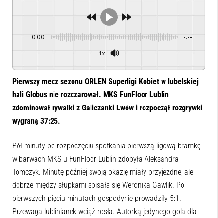
0:00
-:--
1x
Powered By
GSpeech
Pierwszy mecz sezonu ORLEN Superligi Kobiet w lubelskiej
hali Globus nie rozczarował. MKS FunFloor Lublin
zdominował rywalki z Galiczanki Lwów i rozpoczął rozgrywki
wygraną 37:25.
P
ó
ł minuty po rozpoczęciu spotkania pierwszą ligową bramkę
w barwach MKS-u FunFloor Lublin zdobyła Aleksandra
Tomczyk. Minutę p
ó
źniej swoją okazję miały przyjezdne, ale
dobrze między słupkami spisała się Weronika Gawlik. Po
pierwszych pięciu minutach gospodynie prowadziły 5:1.
Przewaga lublinianek wciąż rosła. Autorką jedynego gola dla