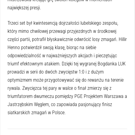
największej presji.
Trzeci set był kwintesencją dojrzałości lubelskiego zespołu,
który mimo chwilowej przewagi przyjezdnych w środkowej
części partii, potrafił błyskawicznie odwrócić losy zmagań. Hillir
Henno potwierdził swoją klasę, biorąc na siebie
odpowiedzialność w najważniejszych akcjach i pieczętując
triumf efektownym atakiem. Dzięki tej wygranej Bogdanka LUK
prowadzi w serii do dwóch zwycięstw 1:0 i z dużym
optymizmem może przygotowywać się do rewanżu na terenie
rywala. Zwycięzca tej pary w walce o finał zmierzy się z
triumfatorem dwumeczu pomiędzy PGE Projektem Warszawa a
Jastrzębskim Węglem, co zapowiada pasjonujący finisz
siatkarskich zmagań w Polsce.