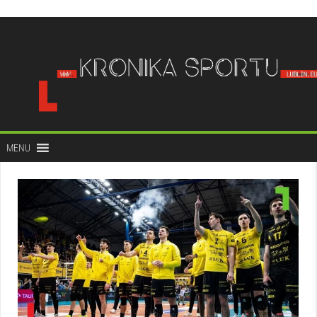
do
treści
MENU