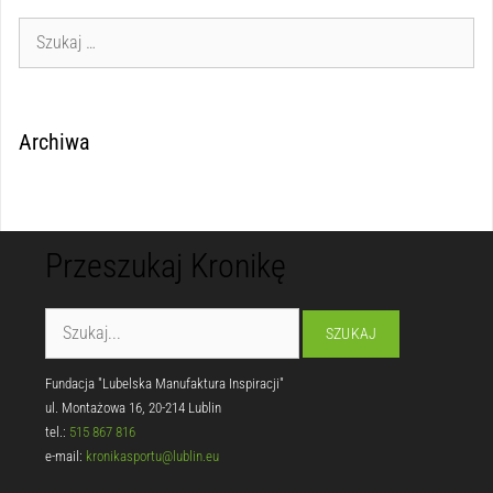
Archiwa
Przeszukaj Kronikę
Fundacja "Lubelska Manufaktura Inspiracji"
ul. Montażowa 16, 20-214 Lublin
tel.:
515 867 816
e-mail:
kronikasportu@lublin.eu