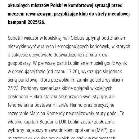
aktualnych mistrzów Polski w komfortowej sytuacji przed
meczem rewanżowym, przybliżając klub do strefy medalowej
kampanii 2025/26.
Sobotni wieczór w lubelskiej hali Globus upłynął pod znakiem
niezwykle wyrównanych i emocjonujących końcówek, w których
o sukcesie decydowało doświadczenie i zimna krew
gospodarzy. W pierwszej partii Lublinianie musieli gonić wynik
w decydującej fazie (od stanu 17:20), wykazując się jednak
serią punktową, która pozwoliła im zamknąć seta wynikiem
25:23. Podobny scenariusz kibice oglądali w kolejnych
odsłonach – Skra starała się narzucić swój styl gry, ale
fenomenalna postawa Hillaire’a Henno oraz precyzyjne
rozegranie Marcina Komendy neutralizowały atuty gości. To
właśnie kapitan Bogdanki LUK Lublin został zasłużenie
wybrany najlepszym zawodnikiem spotkania (MVP), po
mistrzowsku kreując grę swoich kolegów w momentach