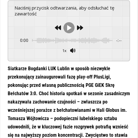
Naciśnij przycisk odtwarzania, aby odsłuchać tę
zawartość
0:00
-:--
1x
Powered By
GSpeech
Siatkarze Bogdanki LUK Lublin w sposób niezwykle
przekonujący zainaugurowali fazę play-off PlusLigi,
pokonując przed własną publicznością PGE GiEK Skrę
Bełchatów 3:0. Choć historia spotkań w sezonie zasadniczym
nakazywała zachowanie czujności – zwłaszcza po
wcześniejszej porażce z bełchatowianami w Hali Globus im.
Tomasza Wójtowicza – podopieczni lubelskiego sztabu
udowodnili, że w kluczowej fazie rozgrywek potrafią wznieść
się na najwyższy poziom koncentracji. Zwycięstwo to stawia