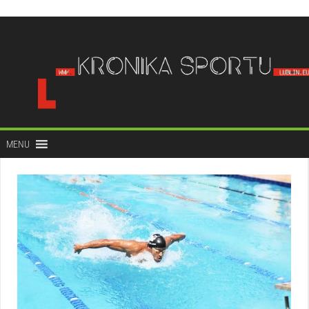
do
treści
MENU