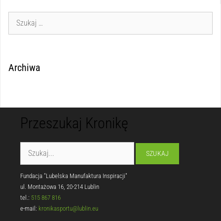
Archiwa
Przeszukaj Kronikę
Fundacja "Lubelska Manufaktura Inspiracji"
ul. Montażowa 16, 20-214 Lublin
tel.:
515 867 816
e-mail:
kronikasportu@lublin.eu