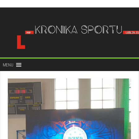
do
treści
MENU