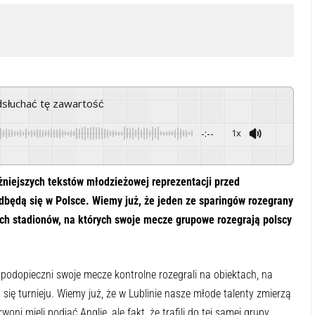
odsłuchać tę zawartość
-:--
1x
Powered By
GSpeech
żniejszych tekstów młodzieżowej reprezentacji przed
odbędą się w Polsce. Wiemy już, że jeden ze sparingów rozegrany
óch stadionów, na których swoje mecze grupowe rozegrają polscy
o podopieczni swoje mecze kontrolne rozegrali na obiektach, na
się turnieju. Wiemy już, że w Lublinie nasze młode talenty zmierzą
oni mieli podjąć Anglię, ale fakt, że trafili do tej samej grupy,