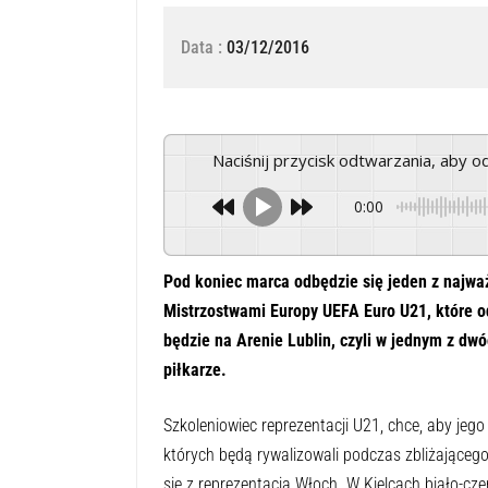
Data :
03/12/2016
Naciśnij przycisk odtwarzania, aby 
0:00
Pod koniec marca odbędzie się jeden z najwa
Mistrzostwami Europy UEFA Euro
U21
, które 
będzie na Arenie Lublin, czyli w jednym z dw
piłkarze.
Szkoleniowiec reprezentacji
U21
, chce, aby jeg
których będą rywalizowali podczas zbliżającego 
się z reprezentacją Włoch. W Kielcach biało-czerw