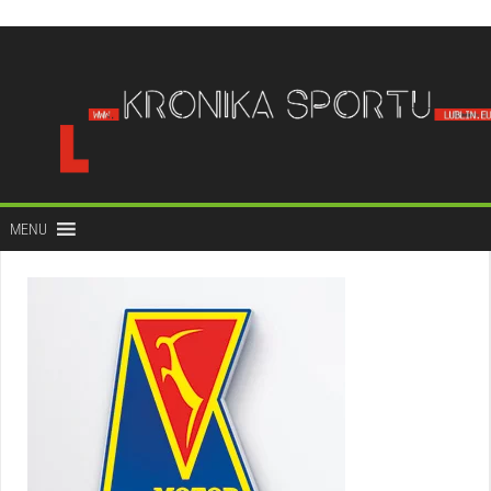
do
treści
MENU