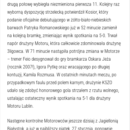
drugą połowę wybiegła niezmieniona pierwsza 11. Kolejny raz
wyborną dyspozycję strzelecką potwierdził Kosior, który
podanie oficjalnie debiutującego w żółto-biało-niebieskich
barwach Patryka Romanowskiego już w 52 minucie zamienił
na kolejną bramkę, zmieniając wynik spotkania na 5-0. Trwał
napór drużyny Motoru, która całkowicie zdominowała drużynę
3ligowca. W 71 minucie nastąpiła potrójna zmiana w Motorze
– trener Feio desygnował do gry bramkarza Oskara Jeża
(rocznik 2007!), Igora Pytkę oraz wracającego po długiej
kontuzji, Kamila Rozmusa. W ostatnich minutach meczu, po
przypadkowym faulu przed polem karnym, drużynie KSZO
udało się zdobyć honorowego gola strzałem z rzutu wolnego,
ustalając ostateczny wynik spotkania na 5-1 dla drużyny
Motoru Lublin.
Następne kontrolne Motorowców jeszcze dzisiaj z Jagiellonią
Białystok, a już w najbliższy piątek, 27 stycznia, ponownie