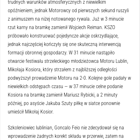
trudnych warunków atmosferycznych z niewielkim
opóźnieniem, jednak Motorowcy od pierwszych sekund ruszyli
z animuszem na niżej notowanego rywala. Już w 3 minucie
rzut karny na bramkę zamienił Wojciech Reiman. KSZO
próbowało konstruować pojedyncze akcje oskrzydlające,
jednak najczęściej kończyły się one skuteczną interwencją
formacji obronnej gospodarzy. W 31 minucie nastąpiło
otwarcie festiwalu strzeleckiego młodzieżowca Motoru Lublin,
Mikołaja Kosiora, który strzałem z najbliższej odległości
podwyższył prowadzenie Motoru na 2-0. Kolejne gole padały w
niewielkich odstępach czasu — w 37 minucie celne podanie
Kosiora na bramkę zamienił Mariusz Rybicki, a 2 minuty
później, po asyście Jakuba Szuty piłkę w siatce ponownie
umieścił Mikołaj Kosior.
Szkoleniowiec lublinian, Goncalo Feio nie zdecydował się na
wprowadzenie żadnych korekt składu w przerwie, zatem na