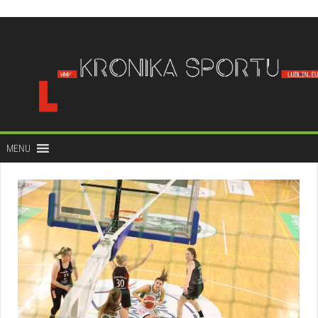
do
treści
MENU