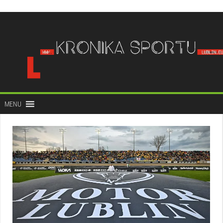
do
treści
MENU