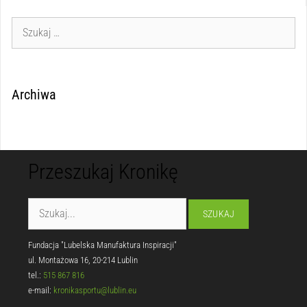
Archiwa
Przeszukaj Kronikę
Fundacja "Lubelska Manufaktura Inspiracji"
ul. Montażowa 16, 20-214 Lublin
tel.:
515 867 816
e-mail:
kronikasportu@lublin.eu