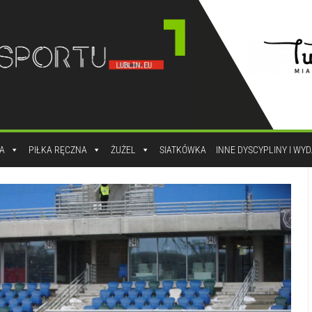
A
PIŁKA RĘCZNA
ŻUŻEL
SIATKÓWKA
INNE DYSCYPLINY I WY