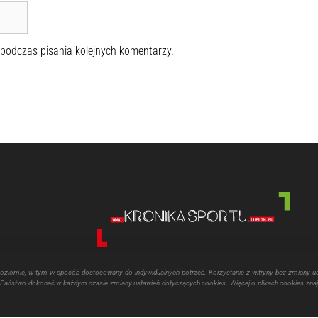
 podczas pisania kolejnych komentarzy.
poziomie, w tym w sposób dostosowany do indywidualnych potrzeb. Korzystanie z witryny bez zmiany u
aństwo dokonać w każdym czasie zmiany ustawień dotyczących cookies. Więcej o plikach cookies znaj