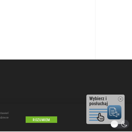
Wybierz i
posłuchaj
stawień
dziecie
ROZUMIEM