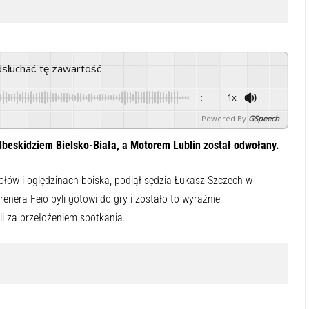
odsłuchać tę zawartość
-:--
1x
Powered By
GSpeech
odbeskidziem Bielsko-Biała, a Motorem Lublin został odwołany.
ołów i oględzinach boiska, podjął sędzia Łukasz Szczech w
nera Feio byli gotowi do gry i zostało to wyraźnie
i za przełożeniem spotkania.