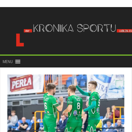
do
treści
MENU