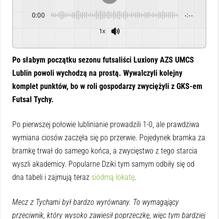
0:00
-:--
1x
Powered By
GSpeech
Po słabym początku sezonu futsaliści Luxiony AZS UMCS
Lublin powoli wychodzą na prostą. Wywalczyli kolejny
komplet punktów, bo w roli gospodarzy zwyciężyli z GKS-em
Futsal Tychy.
Po pierwszej połowie lublinianie prowadzili 1-0, ale prawdziwa
wymiana ciosów zaczęła się po przerwie. Pojedynek bramka za
bramkę trwał do samego końca, a zwycięstwo z tego starcia
wyszli akademicy. Popularne Dziki tym samym odbiły się od
dna tabeli i zajmują teraz
siódmą lokatę
.
Mecz z Tychami był bardzo wyrównany. To wymagający
przeciwnik, który wysoko zawiesił poprzeczkę, więc tym bardziej