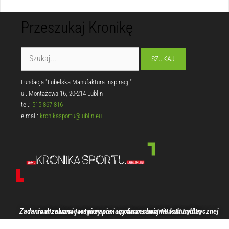
Przeszukaj Kronikę
Fundacja "Lubelska Manufaktura Inspiracji"
ul. Montażowa 16, 20-214 Lublin
tel.:
515 867 816
e-mail:
kronikasportu@lublin.eu
Zadanie w zakresie wspierania i upowszechniania kultury fizycznej realizowane jest przy pomocy finansowej Miasta Lublin