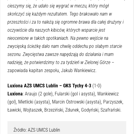
cieszymy się, że udało się wygrać w meczu, który mógł
skończyć się każdym rezultatem. Tego brakowało nam w
przeszłości i za to należą się ogromne brawa dla całej drużyny i
oczywiście dla naszych kibiców, których wsparcie jest
nieocenione w takich spotkaniach. Na pewno wejście na
zwycięską ścieżkę dało nam chwilę oddechu po słabym starcie
sezonu. Zwycięstwa zawsze napędzają do działania i mam
nadzieję, że potwierdzimy to za tydzień w Zielonej Górze
–
zapowiada kapitan zespołu, Jakub Wankiewicz.
Luxiona AZS UMCS Lublin – GKS Tychy 4-3
(1-0)
Luxiona
: Araujo (2 gole), Fularski (gol i asysta), Wankiewicz
(gol), Mietlicki (asysta), Marcin Ostrowski (asysta), Parzyszek,
Ławicki, Wojtaszek, Brzeziński, Zdunek, Godyński, Szafrański.
Źródło: AZS UMCS Lublin