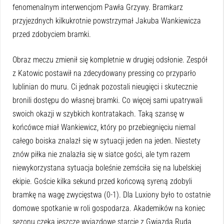
fenomenalnym interwencjom Pawła Grzywy. Bramkarz
przyjezdnych kilkukrotnie powstrzymał Jakuba Wankiewicza
przed zdobyciem bramki.
Obraz meczu zmienił się kompletnie w drugiej odsłonie. Zespół
z Katowic postawił na zdecydowany pressing co przyparło
lublinian do muru. Ci jednak pozostali nieugięci i skutecznie
bronili dostępu do własnej bramki. Co więcej sami upatrywali
swoich okazji w szybkich kontratakach. Taką szansę w
końcówce miał Wankiewicz, który po przebiegnięciu niemal
całego boiska znalazł się w sytuacji jeden na jeden. Niestety
znów piłka nie znalazła się w siatce gości, ale tym razem
niewykorzystana sytuacja boleśnie zemściła się na lubelskiej
ekipie. Goście kilka sekund przed końcową syreną zdobyli
bramkę na wagę zwycięstwa (0-1). Dla Luxiony było to ostatnie
domowe spotkanie w roli gospodarza. Akademików na koniec
sezonu czeka jeszcze wyjazdowe starcie z Gwiazdą Ruda