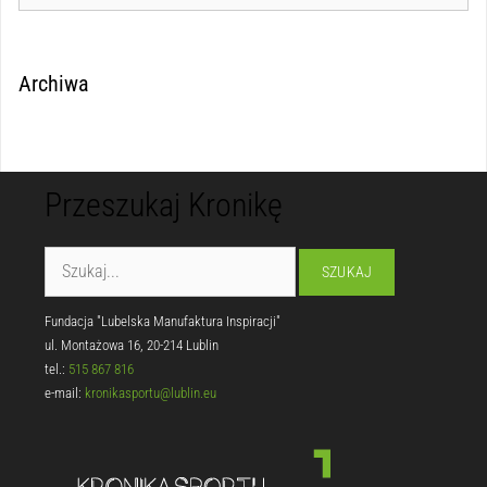
Archiwa
Przeszukaj Kronikę
Fundacja "Lubelska Manufaktura Inspiracji"
ul. Montażowa 16, 20-214 Lublin
tel.:
515 867 816
e-mail:
kronikasportu@lublin.eu