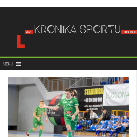
do
treści
MENU