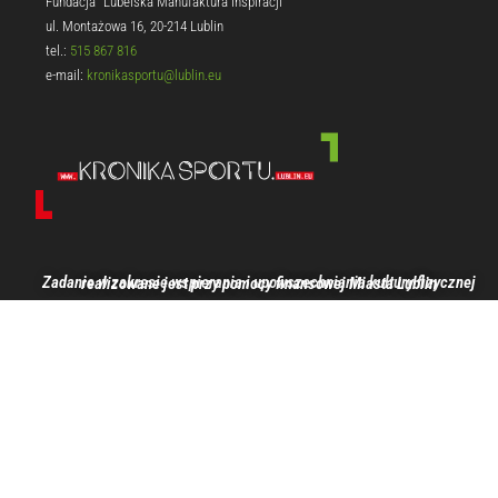
Fundacja "Lubelska Manufaktura Inspiracji"
ul. Montażowa 16, 20-214 Lublin
tel.:
515 867 816
e-mail:
kronikasportu@lublin.eu
Zadanie w zakresie wspierania i upowszechniania kultury fizycznej realizowane jest przy pomocy finansowej Miasta Lublin