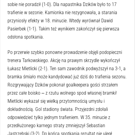
sobie nie poradził (1-0). Dla napastnika Dzików było to 17
trafienie w sezonie. Kamionka nie rezygnowała, a starania
przyniosły efekty w 18. minucie. Wtedy wyrównał Dawid
Pasierbek (1-1). Takim też wynikiem zakończył się pierwsza
odsłona spotkania.
Po przerwie szybko ponowne prowadzenie objęli podopieczni
trenera Tarkowskiego. Akcję na prawym skrzydle wykończył
Łukasz Mietlicki (2-1). Ten sam zawodnik podwyższył na 3-1, a
bramka śmiało może kandydować już dziś do trafienia sezonu.
Rozgrywający Dzików pokonał goalkeepera gości strzałem
przez całe boisko ‒ z rzutu wolnego spod własnej bramki!
Mietlicki wykazał się wielką przytomnością umysłu i
dokładnością. Gol stadiony świata. Przyjezdni zdołali
odpowiedzieć tylko jednym trafieniem. W 35. minucie z
przedłużonego karnego straty zmniejszył Sebastian
Jastrzębski (3-2). Do końca spotkania rezultat nie uległ