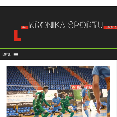
do
treści
MENU