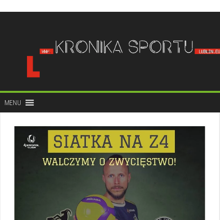
do
treści
MENU