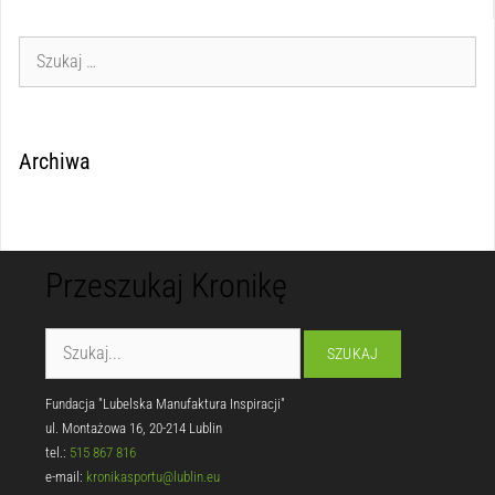
Archiwa
Przeszukaj Kronikę
Fundacja "Lubelska Manufaktura Inspiracji"
ul. Montażowa 16, 20-214 Lublin
tel.:
515 867 816
e-mail:
kronikasportu@lublin.eu