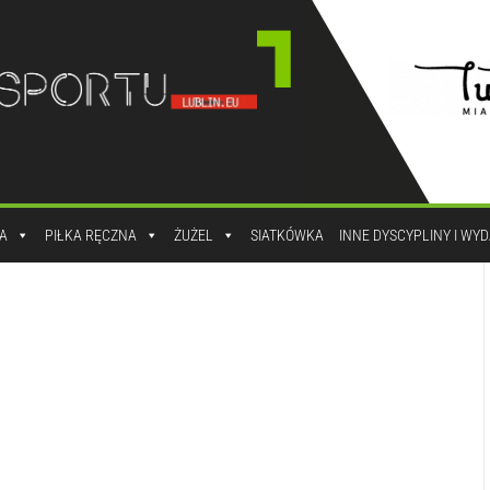
A
PIŁKA RĘCZNA
ŻUŻEL
SIATKÓWKA
INNE DYSCYPLINY I WY