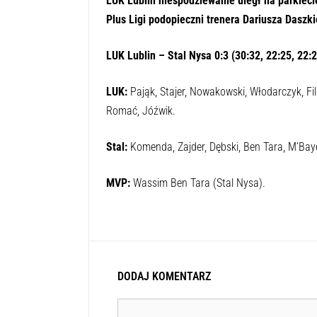
LUK Lublin niespodziewanie uległ na parkiecie
Plus Ligi podopieczni trenera Dariusza Daszk
LUK Lublin – Stal Nysa 0:3 (30:32, 22:25, 22:2
LUK:
Pająk, Stajer, Nowakowski, Włodarczyk, Fili
Romać, Jóźwik.
Stal:
Komenda, Zajder, Dębski, Ben Tara, M’Baye
MVP:
Wassim Ben Tara (Stal Nysa).
DODAJ KOMENTARZ