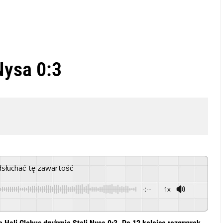
Nysa 0:3
odsłuchać tę zawartość
-:--
1x
Powered By
GSpeech