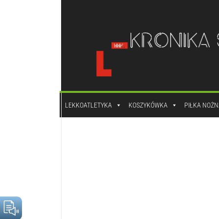
do
treści
LEKKOATLETYKA
KOSZYKÓWKA
PIŁKA NOŻN