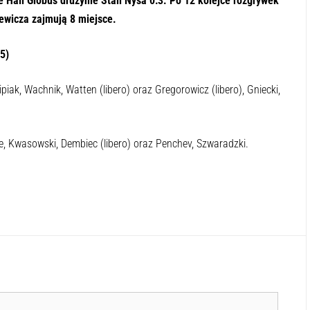
 Hali Globus drużynie Stali Nysa 0:3. Po 12 kolejce rozgrywek
iewicza zajmują 8 miejsce.
5)
piak, Wachnik, Watten (libero) oraz Gregorowicz (libero), Gniecki,
, Kwasowski, Dembiec (libero) oraz Penchev, Szwaradzki.