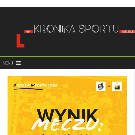
do
treści
MENU