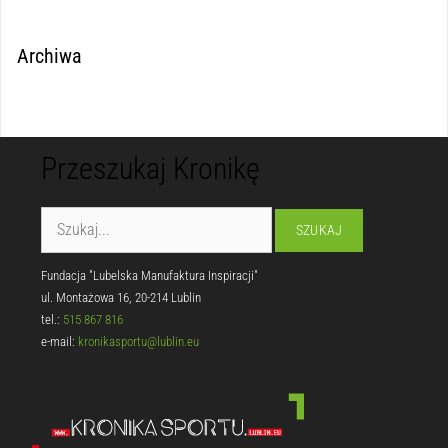
Archiwa
Przeszukaj Kronikę
Fundacja "Lubelska Manufaktura Inspiracji"
ul. Montażowa 16, 20-214 Lublin
tel.:
515 867 816
e-mail:
kronikasportu@lublin.eu