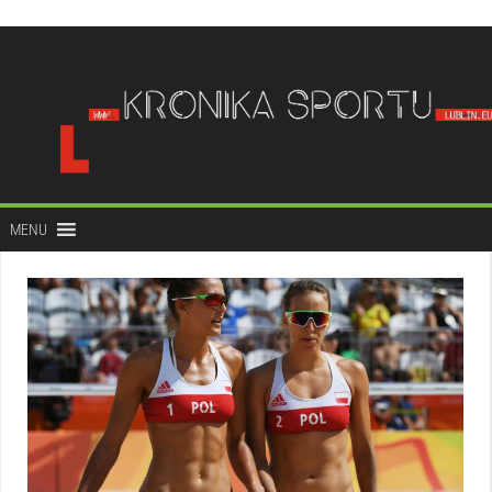
do
treści
MENU