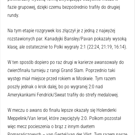
fazie grupowej, dzięki czemu bezpośrednio trafiły do drugiej
rundy.
Na tym etapie rozgrywek los złączył je z jedną z najwyżej
rozstawionych par. Kanadyjki Bansley/Pavan pokazały wysoką
klasę, ale ostatecznie to Polki wygrały 2:1 (22:24, 21:19, 16:14).
W ten sposób dopiero po raz drugi w karierze awansowały do
ćwierćfinału turnieju z rangi Grand Slam. Poprzednio taki
występ miał miejsce przed rokiem w Moskwie. Tym razem
poszły jednak o krok dalej, bo po wygranej 2:0 nad
Amerykankami Fendrick/Sweat trafiły do strefy medalowej.
W meczu o awans do finału lepsze okazały się Holenderki
Meppelink/Van Iersel, które zwyciężyły 2:0. Polkom pozostał
więc mecz pocieszenia o brąz z innym duetem
Pomarańczowych – van Gestel/van der Vlist. Tym razem nasze