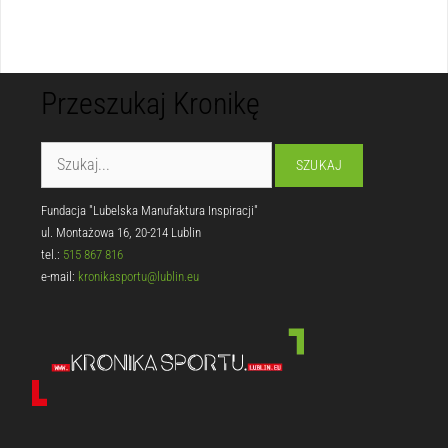
Przeszukaj Kronikę
Fundacja "Lubelska Manufaktura Inspiracji"
ul. Montażowa 16, 20-214 Lublin
tel.:
515 867 816
e-mail:
kronikasportu@lublin.eu