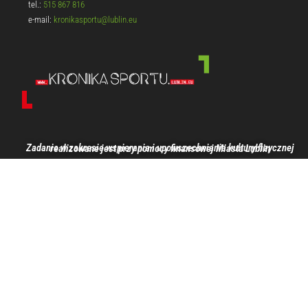
tel.:
515 867 816
e-mail:
kronikasportu@lublin.eu
Zadanie w zakresie wspierania i upowszechniania kultury fizycznej realizowane jest przy pomocy finansowej Miasta Lublin