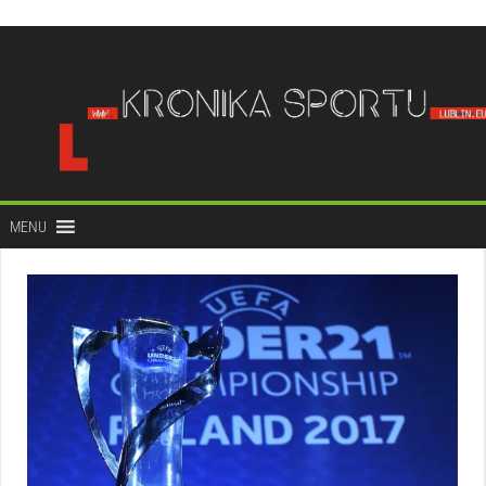
do
treści
MENU