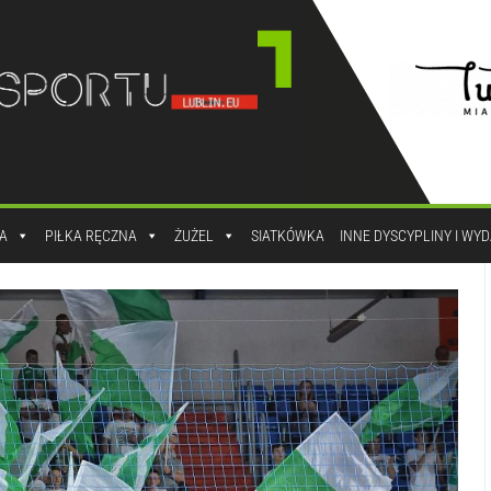
A
PIŁKA RĘCZNA
ŻUŻEL
SIATKÓWKA
INNE DYSCYPLINY I WY