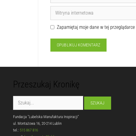
Zapamiętaj moje dane w tej przeglądarce
Przeszukaj Kronikę
Fundacja "Lubelska Manufaktura Inspiracji"
ul. Montażowa 16, 20-214 Lublin
tel.:
515 867 816