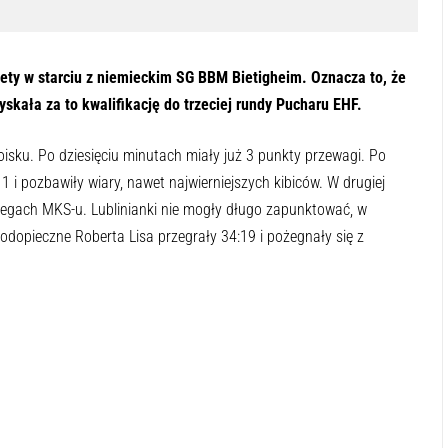
ety w starciu z niemieckim SG BBM Bietigheim. Oznacza to, że
yskała za to kwalifikację do trzeciej rundy Pucharu EHF.
sku. Po dziesięciu minutach miały już 3 punkty przewagi. Po
 i pozbawiły wiary, nawet najwierniejszych kibiców. W drugiej
eregach MKS-u. Lublinianki nie mogły długo zapunktować, w
Podopieczne Roberta Lisa przegrały 34:19 i pożegnały się z