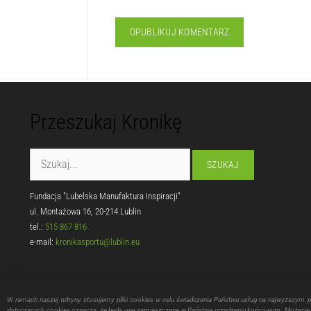
Przeszukaj Kronikę
Fundacja "Lubelska Manufaktura Inspiracji"
ul. Montażowa 16, 20-214 Lublin
tel.:
515 867 816
e-mail:
kronikasportu@lublin.eu
W ramach naszej witryny stosujemy pliki cookies w celu świadczenia Państwu usług na najwyższym 
dotyczących cookies oznacza, że będą one zamieszczane w Państwa urządzeniu końcowym. Możecie P