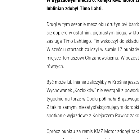
W wyjazdowym meczu 6. kolejki KMŻ Motor zr
lublinian zdobył Timo Lahti.
Drugi w tym sezonie mecz obu drużyn był bardzo
się dopiero w ostatnim, piętnastym biegu, w któ
zasługa Timo Lahtiego. Fin wskoczył do składu
W sześciu startach zaliczył w sumie 17 punktów
miejsce Tomaszowi Chrzanowskiemu. W pozostały
równych.
Być może lublinianie zaliczyliby w Krośnie jeszc
Wychowanek „Koziołków” nie wystąpił z powodu
tygodniu na torze w Opolu półfinału Brązoweg
Z takim samym, niesatysfakcjonującym dorobki
spotkanie wyjazdowe z Kolejarzem Rawicz zako
Oprócz punktu za remis KMŻ Motor zdobył takż