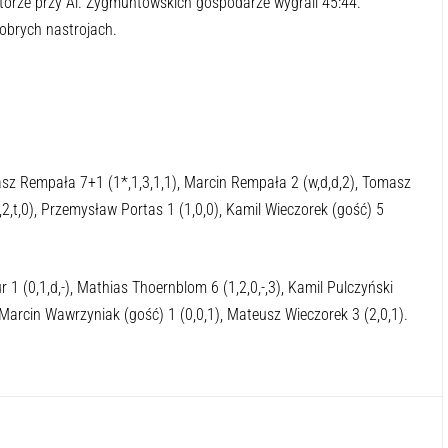
torze przy Al. Zygmuntowskich gospodarze wygrali 45:44.
obrych nastrojach.
masz Rempała 7+1 (1*,1,3,1,1), Marcin Rempała 2 (w,d,d,2), Tomasz
,2,t,0), Przemysław Portas 1 (1,0,0), Kamil Wieczorek (gość) 5
r 1 (0,1,d,-), Mathias Thoernblom 6 (1,2,0,-,3), Kamil Pulczyński
, Marcin Wawrzyniak (gość) 1 (0,0,1), Mateusz Wieczorek 3 (2,0,1).