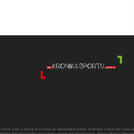
poziomie, w tym w sposób dostosowany do indywidualnych potrzeb. Korzystanie z witryny bez zmiany u
aństwo dokonać w każdym czasie zmiany ustawień dotyczących cookies. Więcej o plikach cookies znaj