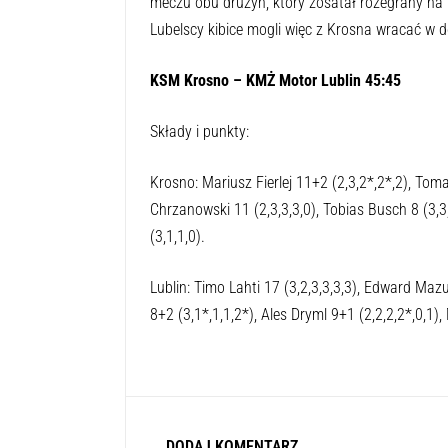
meczu obu drużyn, który zosatał rozegrany na 
Lubelscy kibice mogli więc z Krosna wracać w d
KSM Krosno – KMŻ Motor Lublin 45:45
Składy i punkty:
Krosno: Mariusz Fierlej 11+2 (2,3,2*,2*,2), To
Chrzanowski 11 (2,3,3,3,0), Tobias Busch 8 (3,3
(3,1,1,0).
Lublin: Timo Lahti 17 (3,2,3,3,3,3), Edward Mazu
8+2 (3,1*,1,1,2*), Ales Dryml 9+1 (2,2,2,2*,0,1)
DODAJ KOMENTARZ