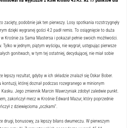
emisował na wyjeździe z KSM Krosno 45:45. Aż 17 punktów dla
 zacięty, podobnie jak ten pierwszy. Losy spotkania rozstrzygnęły
rym dzięki wygranej gości 4:2 padł remis. To osiągnięcie to duża
 w Krośnie za Sama Mastersa i pokazał pełnie swoich możłiwości.
. Tylko w jednym, piątym wyścigu, nie wygrał, ustępując pierwsze
ch gonitwach, w tym tej ostatniej, decydującej, nie miał sobie
ze lepszy rezultat, gdyby w ich składzie znalazł się Oskar Bober.
 kontuzji, której doznał podczas rozegranego w minionym
o Kasku. Jego zmiennik Marcin Wawrzyniak zdobył zaledwie punkt.
em, zakończył mecz w Krośnie Edward Mazur, który poprzednie
ńczył z dziewięcioma „oczkami”.
e drugi, bonusowy, za lepszy bilans dwumeczu. W pierwszym