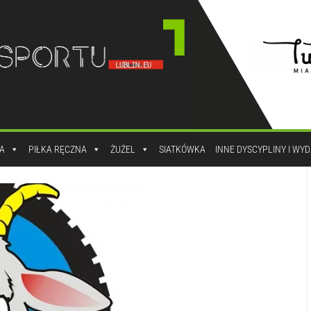
A
PIŁKA RĘCZNA
ŻUŻEL
SIATKÓWKA
INNE DYSCYPLINY I WY